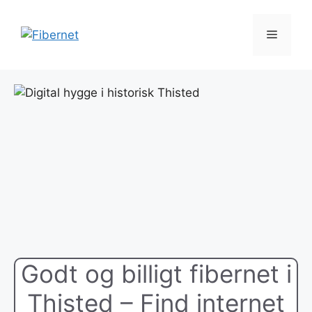
Hop
til
Menu
indhold
Godt og billigt fibernet i
Thisted – Find internet