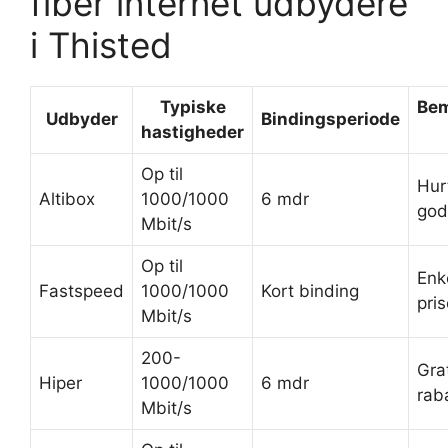
fiber internet udbydere
i Thisted
Typiske
Bem
Udbyder
Bindingsperiode
hastigheder
Op til
Hur
Altibox
1000/1000
6 mdr
god
Mbit/s
Op til
Enk
Fastspeed
1000/1000
Kort binding
pris
Mbit/s
200-
Gra
Hiper
1000/1000
6 mdr
rab
Mbit/s