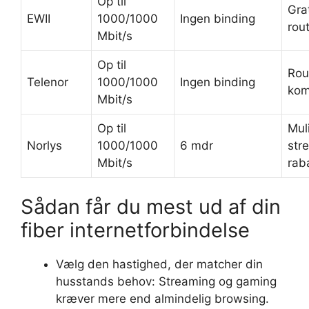
Op til
Grat
EWII
1000/1000
Ingen binding
rou
Mbit/s
Op til
Rou
Telenor
1000/1000
Ingen binding
kom
Mbit/s
Op til
Mul
Norlys
1000/1000
6 mdr
str
Mbit/s
rab
Sådan får du mest ud af din
fiber internetforbindelse
Vælg den hastighed, der matcher din
husstands behov: Streaming og gaming
kræver mere end almindelig browsing.