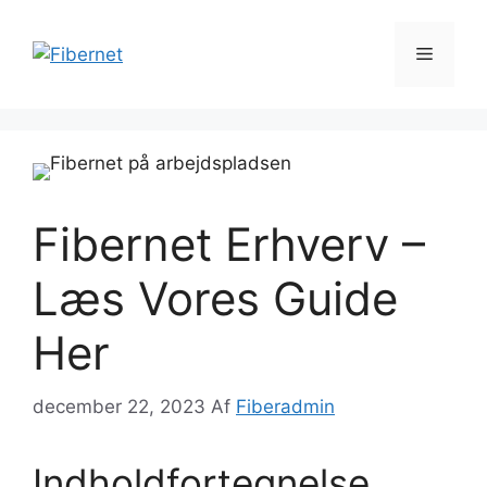
Hop
til
Menu
indhold
Fibernet Erhverv –
Læs Vores Guide
Her
december 22, 2023
Af
Fiberadmin
Indholdfortegnelse