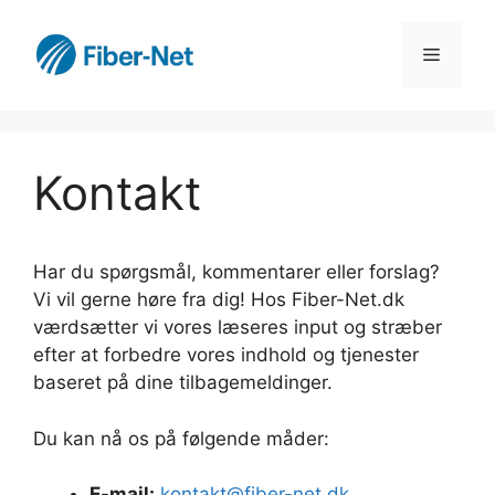
Hop
til
Menu
indhold
Kontakt
Har du spørgsmål, kommentarer eller forslag?
Vi vil gerne høre fra dig! Hos Fiber-Net.dk
værdsætter vi vores læseres input og stræber
efter at forbedre vores indhold og tjenester
baseret på dine tilbagemeldinger.
Du kan nå os på følgende måder:
E-mail:
kontakt@fiber-net.dk